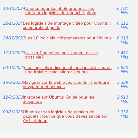
18/10/2024
Ubuntu pour les photographes : les
6 701
meilleurs logiciels de retouche photo
Hits
22/1/2024
Les logiciels de montage vidéo pour Ubuntu :
6 212
comparatif et guide
Hits
24/12/2023
Les 10 logiciels indispensables pour Ubuntu
6 013
Hits
17/10/2023
Utiliser Photoshop sur Ubuntu: est-ce
3 487
possible?
Hits
03/10/2023
Les logiciels indispensables à installer après
2 890
une fraiche installation d'Ubuntu
Hits
15/9/2023
Naviguer sur le web avec Ubuntu : meilleure
3 389
navigateur et astuces
Hits
12/8/2023
Inkscape sur Ubuntu: Guide pour les
2 813
designers
Hits
09/8/2023
Ubuntu et ses logiciels de gestion de
3 332
paquets : tout ce que vous devez savoir sur
Hits
APT et Snap