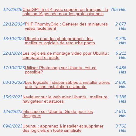
12/3/2026
ChatGPT 5 et 4 avec support en français : la
795 Hits
solution IA pensée pour les professionnels
22/12/2024
PHP ThumbyGrid : Générer des miniatures
2 677
vidéo facilement
Hits
18/10/2024
Ubuntu pour les photographes : les
6 700
meilleurs logiciels de retouche photo
Hits
22/1/2024
Les logiciels de montage vidéo pour Ubuntu :
6 211
comparatif et guide
Hits
17/10/2023
Utiliser Photoshop sur Ubuntu: est-ce
3 486
possible?
Hits
03/10/2023
Les logiciels indispensables à installer après
2 890
une fraiche installation d'Ubuntu
Hits
15/9/2023
Naviguer sur le web avec Ubuntu : meilleure
3 388
navigateur et astuces
Hits
12/8/2023
Inkscape sur Ubuntu: Guide pour les
2 810
designers
Hits
09/8/2023
Ubuntu : apprenez à installer et supprimer
3 762
des logiciels en toute simplicité
Hits