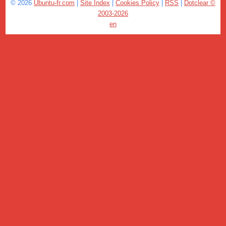
© 2026
Ubuntu-fr.com
|
Site Index
|
Cookies Policy
|
RSS
|
Dotclear ©
2003-2026
en