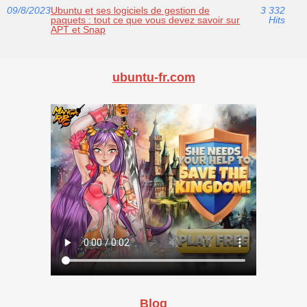
09/8/2023
Ubuntu et ses logiciels de gestion de
3 332
paquets : tout ce que vous devez savoir sur
Hits
APT et Snap
ubuntu-fr.com
Blog