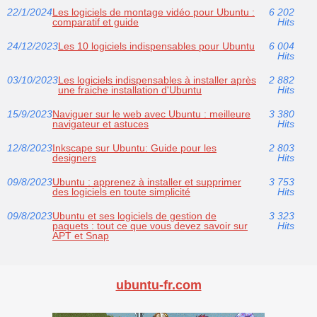
22/1/2024
Les logiciels de montage vidéo pour Ubuntu :
6 202
comparatif et guide
Hits
24/12/2023
Les 10 logiciels indispensables pour Ubuntu
6 004
Hits
03/10/2023
Les logiciels indispensables à installer après
2 882
une fraiche installation d'Ubuntu
Hits
15/9/2023
Naviguer sur le web avec Ubuntu : meilleure
3 380
navigateur et astuces
Hits
12/8/2023
Inkscape sur Ubuntu: Guide pour les
2 803
designers
Hits
09/8/2023
Ubuntu : apprenez à installer et supprimer
3 753
des logiciels en toute simplicité
Hits
09/8/2023
Ubuntu et ses logiciels de gestion de
3 323
paquets : tout ce que vous devez savoir sur
Hits
APT et Snap
ubuntu-fr.com