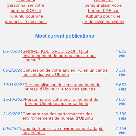
personnaliser votre
personnaliser votre
bureau KDE sur
bureau KDE sur
Kubuntu pour une
Kubuntu pour une
productivité maximale
productivité maximale
Most current publications
05/7/2024
GNOME, KDE, XFCE, LXQt : Quel
4 622
environnement de bureau choisir pour
Hits
Ubuntu ?
06/2/2024
Conversion de votre ancien PC en un centre
3 360
multimédia avec Ubuntu
Hits
12/11/2023
Personnalisation de l'environnement de
3 663
bureau d'Ubuntu : le top des astuces
Hits
15/10/2023
Personnaliser votre environnement de
3 057
bureau Ubuntu avec des widgets
Hits
21/9/2023
Comparaison des performances des
2 136
environnements de bureau d'Ubuntu
Hits
09/9/2023
Ubuntu Studio : Un environnement adapté
2 164
aux créatifs
Hits