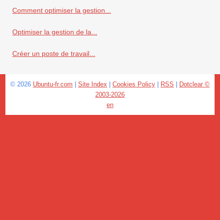
Comment optimiser la gestion...
Optimiser la gestion de la...
Créer un poste de travail...
© 2026
Ubuntu-fr.com
|
Site Index
|
Cookies Policy
|
RSS
|
Dotclear ©
2003-2026
en