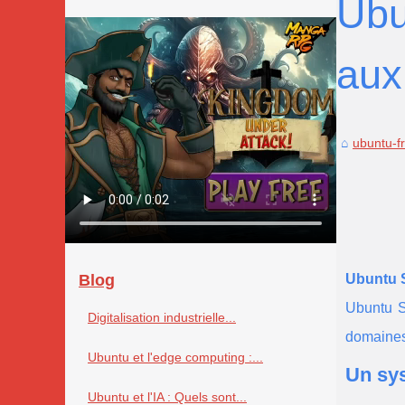
Ubu
aux
ubuntu-f
Blog
Ubuntu S
Ubuntu St
Digitalisation industrielle...
domaines,
Ubuntu et l'edge computing :...
Un sys
Ubuntu et l'IA : Quels sont...