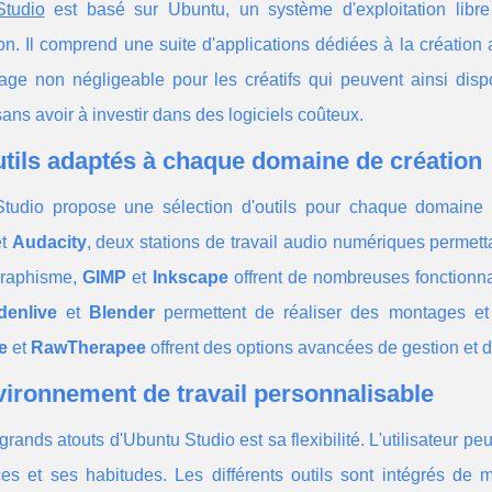
tudio
est basé sur Ubuntu, un système d'exploitation libre e
tion. Il comprend une suite d'applications dédiées à la création a
age non négligeable pour les créatifs qui peuvent ainsi disp
ans avoir à investir dans des logiciels coûteux.
tils adaptés à chaque domaine de création
tudio propose une sélection d'outils pour chaque domaine d
t
Audacity
, deux stations de travail audio numériques permetta
graphisme,
GIMP
et
Inkscape
offrent de nombreuses fonctionnal
denlive
et
Blender
permettent de réaliser des montages et 
e
et
RawTherapee
offrent des options avancées de gestion e
ironnement de travail personnalisable
grands atouts d'Ubuntu Studio est sa flexibilité. L'utilisateur p
ces et ses habitudes. Les différents outils sont intégrés de