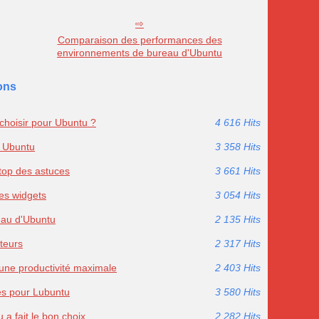
Comparaison des performances des
environnements de bureau d'Ubuntu
ons
hoisir pour Ubuntu ?
4 616 Hits
c Ubuntu
3 358 Hits
 top des astuces
3 661 Hits
es widgets
3 054 Hits
eau d'Ubuntu
2 135 Hits
teurs
2 317 Hits
une productivité maximale
2 403 Hits
tés pour Lubuntu
3 580 Hits
a fait le bon choix
2 282 Hits