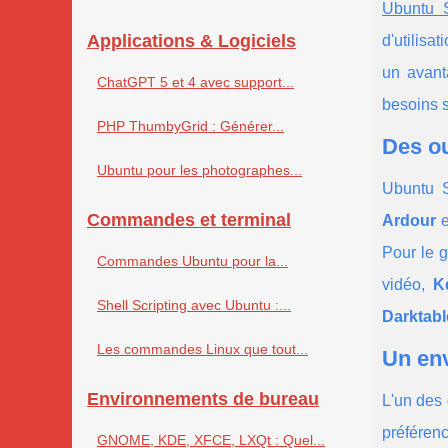
Ubuntu S
Applications & Logiciels
d'utilisa
un avant
ChatGPT 5 et 4 avec support...
besoins s
PHP ThumbyGrid : Générer...
Des ou
Ubuntu pour les photographes...
Ubuntu S
Commandes et terminal
Ardour
e
Pour le 
Commandes Ubuntu pour la...
vidéo,
K
Shell Scripting avec Ubuntu :...
Darktabl
Les commandes Linux que tout...
Un env
Environnements de bureau
L'un des 
préféren
GNOME, KDE, XFCE, LXQt : Quel...