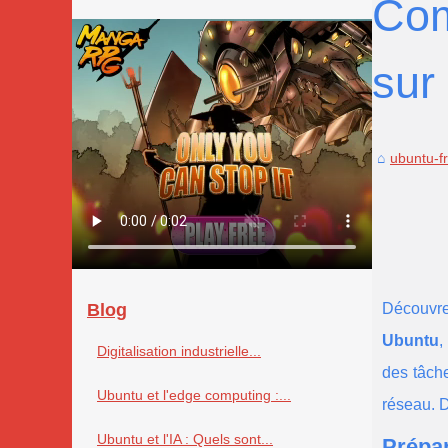
Com
sur
ubuntu-f
Blog
Découvre
Ubuntu
,
Digitalisation industrielle...
des tâche
Ubuntu et l'edge computing :...
réseau. D
Ubuntu et l'IA : Quels sont...
Prépar