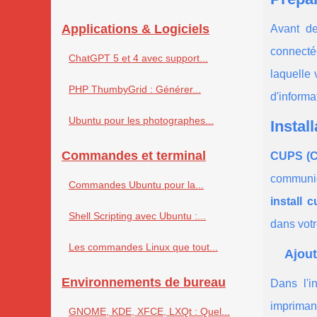
Applications & Logiciels
Avant de
connectée
ChatGPT 5 et 4 avec support...
laquelle 
PHP ThumbyGrid : Générer...
d'informa
Ubuntu pour les photographes...
Instal
Commandes et terminal
CUPS (C
communiqu
Commandes Ubuntu pour la...
install 
Shell Scripting avec Ubuntu :...
dans votr
Les commandes Linux que tout...
Ajout
Environnements de bureau
Dans l'i
imprimant
GNOME, KDE, XFCE, LXQt : Quel...