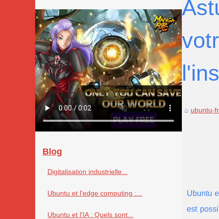
Ast
vot
l'in
ubuntu-f
Blog
Digitalisation industrielle...
Ubuntu et l'edge computing :...
Ubuntu es
est possi
Ubuntu et l'IA : Quels sont...