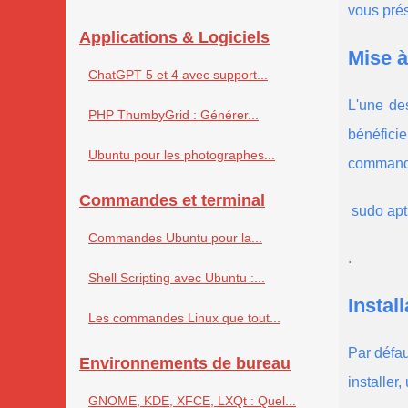
vous prés
Applications & Logiciels
Mise à
ChatGPT 5 et 4 avec support...
L'une des
PHP ThumbyGrid : Générer...
bénéficie
Ubuntu pour les photographes...
commande
Commandes et terminal
 sudo ap
Commandes Ubuntu pour la...
.
Shell Scripting avec Ubuntu :...
Instal
Les commandes Linux que tout...
Par défau
Environnements de bureau
installer
GNOME, KDE, XFCE, LXQt : Quel...